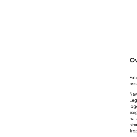
Ov
Ext
ass
Nav
Leg
jog
exig
na 
sim
tro