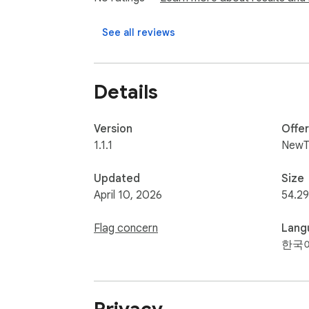
━━━━━━━━━━

See all reviews
[주요 기능]

Details
1. 원클릭 트렌드 데이터 수집

트렌드 페이지에서 버튼 한 번으로

주제별(카테고리), 연령별/성별 인기 키워드를
Version
Offe
1.1.1
NewT
2. 사이드 패널 즉시 확인

페이지 이동 없이 브라우저 우측 패널에서

Updated
Size
수집된 데이터를 카드 형태로 직관적으로 확인
April 10, 2026
54.29
- NEW / 상승 / 하락 키워드 표시

Flag concern
Lang
- 변동 흐름 확인 가능

한국
3. 검색 및 필터 기능

카테고리, 연령별 필터와 키워드 검색을 통해
