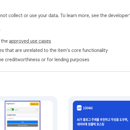
l not collect or use your data. To learn more, see the developer


수 있습니다.

s
f the
approved use cases
s that are unrelated to the item's core functionality
ne creditworthiness or for lending purposes
로 전송하지 않습니다.

)에서만 처리됩니다.
