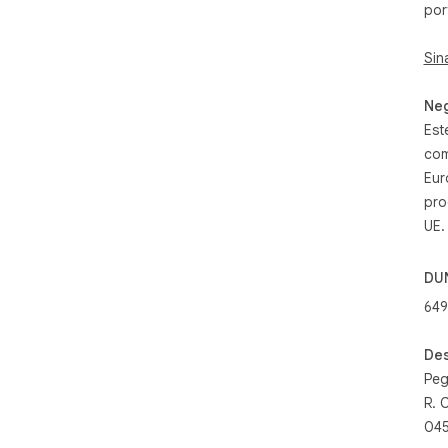
por
Sin
Neg
Est
com
Eur
pro
UE.
DU
649
Des
Peg
R. 
045