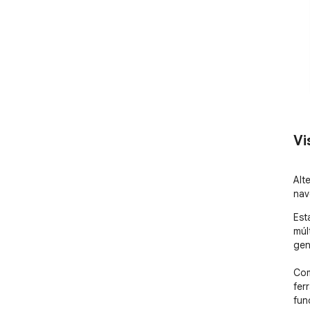
Vi
Alt
nav
Est
múl
gen
Com
fer
fun