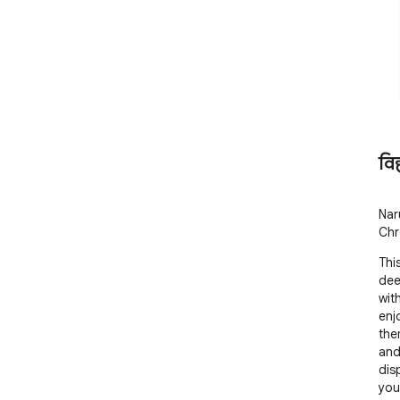
वि
Nar
Chr
Thi
dee
wit
enjo
the
and
dis
you