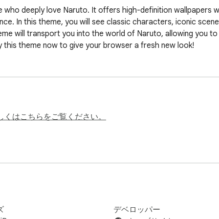
e who deeply love Naruto. It offers high-definition wallpapers 
ience. In this theme, you will see classic characters, iconic sce
theme will transport you into the world of Naruto, allowing you 
this theme now to give your browser a fresh new look!
しくはこちらをご覧ください。
ズ
デベロッパー