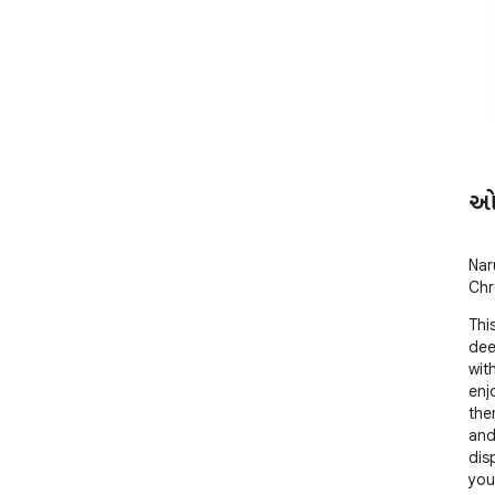
ઓવ
Nar
Chr
Thi
dee
wit
enjo
the
and
dis
you