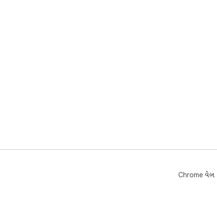
Chrome વેબ સ