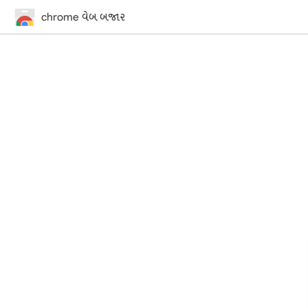
chrome વેબ બજાર