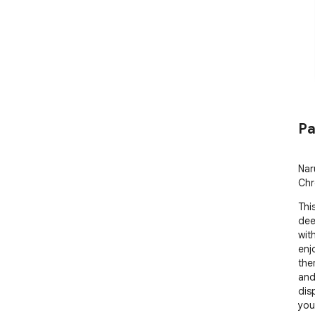
Pa
Nar
Chr
Thi
dee
wit
enjo
the
and
dis
you