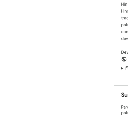
Hin
Hin
tra
pak
con
dev
Dev
Su
Par
pak