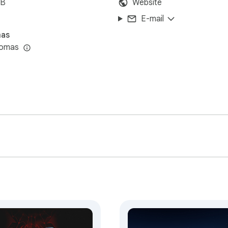
iB
Website
E-mail
mas
iomas