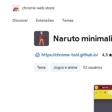
chrome web store
Discover
Extensões
Temas
Naruto minimal
https://chrome-tool.github.io/
4,5
Tema
Jogos e anime
52 usuários