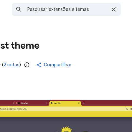
ist theme
(
2 notas
)
Compartilhar