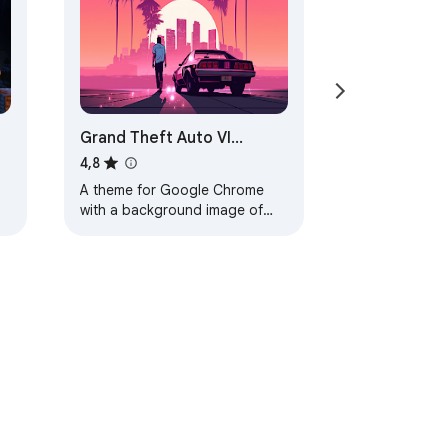
Grand Theft Auto VI
Browser Theme
4,8
A theme for Google Chrome
with a background image of
Grand Theft Auto VI. The theme
is presented in red colors. The
size is…
Termos de Serviço
Ajuda