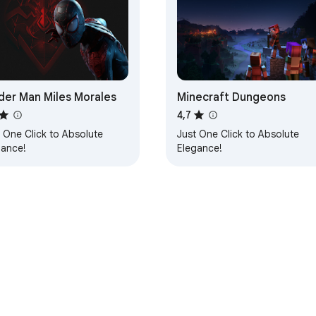
der Man Miles Morales
Minecraft Dungeons
4,7
 One Click to Absolute
Just One Click to Absolute
gance!
Elegance!
Painel de Controle do desenvolvedor
Política de Privacidade