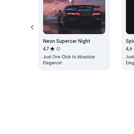
Neon Supercar Night
Spi
4,7
4,6
Just One Click to Absolute
Just
Elegance!
Ele
Sobre a Chrome Web Store