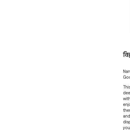
वि
Nar
Goo
Thi
dee
wit
enjo
the
and
dis
you