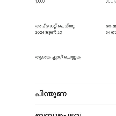
1.0.0
300K
അപ്‌ഡേറ്റ് ചെയ്‌തു
ഭാ
2024 ജൂൺ 20
54 
ആശങ്ക ഫ്ലാഗ് ചെയ്യുക
പിന്തുണ
ബന്ധപ്പെട്ടവ