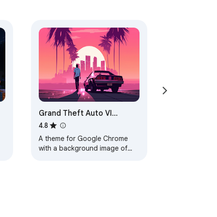
Grand Theft Auto VI
Browser Theme
4.8
A theme for Google Chrome
with a background image of
Grand Theft Auto VI. The theme
is presented in red colors. The
size is…