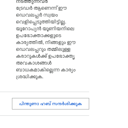
നടത്തുന്നവർ
ട്രേഡർ ആണെന്ന് ഈ
ഡെവലപ്പർ സ്വയം
വെളിപ്പെടുത്തിയിട്ടില്ല.
യൂറോപ്യൻ യൂണിയനിലെ
ഉപഭോക്താക്കളുടെ
കാര്യത്തിൽ, നിങ്ങളും ഈ
ഡെവലപ്പറും തമ്മിലുള്ള
കരാറുകൾക്ക് ഉപഭോക്തൃ
അവകാശങ്ങൾ
ബാധകമാകില്ലെന്ന കാര്യം
ശ്രദ്ധിക്കുക.
പിന്തുണാ ഹബ് സന്ദർശിക്കുക