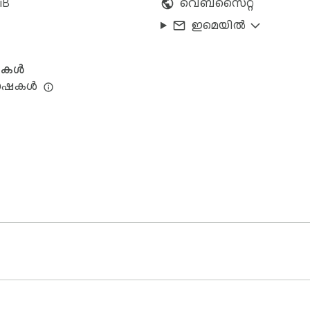
iB
വെബ്‌സൈറ്റ്
ഇമെയിൽ
ഷകൾ
ഭാഷകൾ