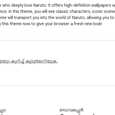
e who deeply love Naruto. It offers high-definition wallpapers 
ience. In this theme, you will see classic characters, iconic sce
theme will transport you into the world of Naruto, allowing you 
this theme now to give your browser a fresh new look!
ും കുറിച്ച് കൂടുതലറിയുക.
്പം
ഡെവലപ്പർ