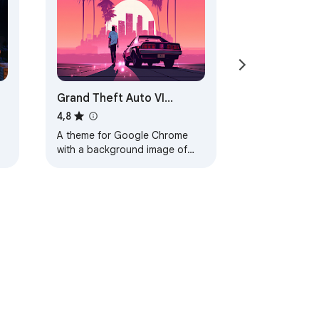
Grand Theft Auto VI
Browser Theme
4,8
A theme for Google Chrome
with a background image of
Grand Theft Auto VI. The theme
is presented in red colors. The
size is…
utzungsbedingungen
Hilfe