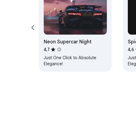
Neon Supercar Night
Spi
4,7
4,6
Just One Click to Absolute
Just
Elegance!
Ele
Über den Chrome Web Store