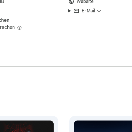
iB
Website
E-Mail
chen
prachen