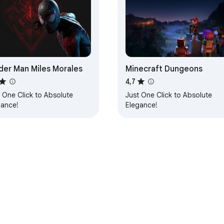
der Man Miles Morales
Minecraft Dungeons
4,7
 One Click to Absolute
Just One Click to Absolute
gance!
Elegance!
Entwickler-Dashboard
Datenschutzerklärung
Impressum
N