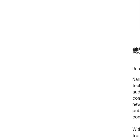
總
Rea
Nar
tec
aud
com
new
pub
cont
Wit
fro