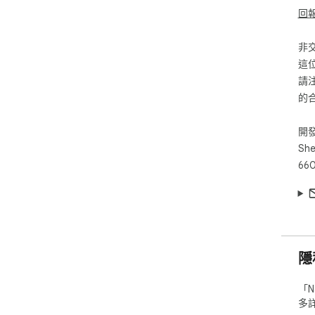
sele
回
For
非
hig
這
Opt
請
the
cli
的
(no
butt
開
She
Nar
660
int
enc
htt
隱
「N
多