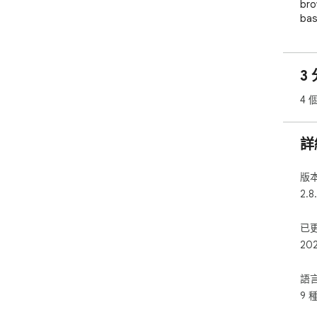
bro
bas
Pol
pre
3 
Narr
var
4 
Doc
fil
epu
詳
Des
indi
版
you
2.8
mor
已
To 
20
des
Chr
ALT
語
Pla
9 
res
acc