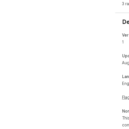
3 r
De
Ver
1
Up
Aug
La
Eng
Fla
Non
Thi
con