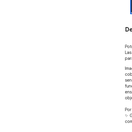
De
Pot
Las
par
Ima
cobr
sen
fun
ens
obj
Por
✨ G
com
✨ S