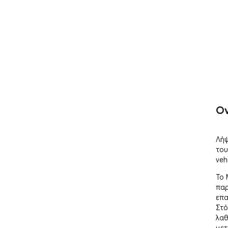
Ov
Λήψ
του
veh
Το 
παρ
επα
Στό
λαθ