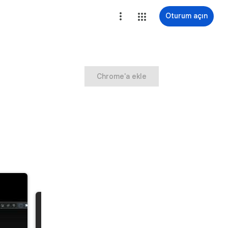
Oturum açın
Chrome'a ekle