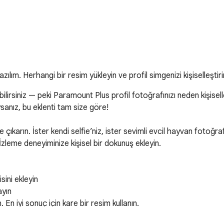
lım. Herhangi bir resim yükleyin ve profil simgenizi kişiselleştiri
lirsiniz — peki Paramount Plus profil fotoğrafınızı neden kişisell
sanız, bu eklenti tam size göre!

e çıkarın. İster kendi selfie’niz, ister sevimli evcil hayvan fotoğr
z. İzleme deneyiminize kişisel bir dokunuş ekleyin.

ini ekleyin

yın

 En iyi sonuç için kare bir resim kullanın.
