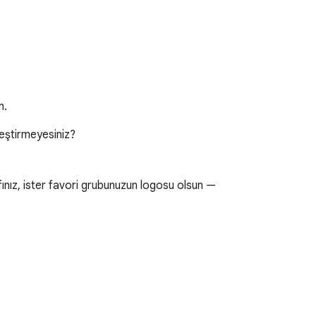
n.
eştirmeyesiniz?

afınız, ister favori grubunuzun logosu olsun — 