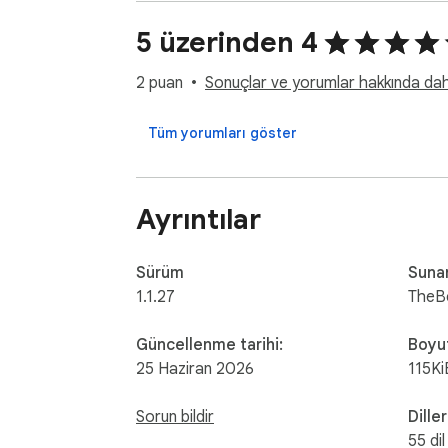
Profilinizi daha belirgin ve %100 kişiselleştiri
5 üzerinden 4
Lütfen dikkat: Eklenti yalnızca yüklendiği ciha
gelir.

2 puan
Sonuçlar ve yorumlar hakkında daha 
Bu eklenti, izleyici katılımını anlamayı geliştir
Tüm yorumları göster
içerik kalitesini artırmalarına yardımcı olmak 
sayfasındaki anahtarı kapatarak durdurabilirsi
Ayrıntılar
Feragat: Paramount+, ViacomCBS Streaming’in t
Sürüm
Suna
1.1.27
TheB
Güncellenme tarihi:
Boyu
25 Haziran 2026
115Ki
Sorun bildir
Diller
55 dil