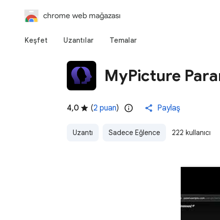
chrome web mağazası
Keşfet
Uzantılar
Temalar
MyPicture Param
4,0
(
2 puan
)
Paylaş
Uzantı
Sadece Eğlence
222 kullanıcı