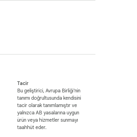
a akıllı telefonlarda görünmeyeceği anlamına 
asıdır. İçerik üreticilerinin ve stüdyoların 
yı herhangi bir zamanda seçenekler 
cü taraf şirketlerle ilişkili değildir.
Tacir
Bu geliştirici, Avrupa Birliği'nin
tanımı doğrultusunda kendisini
tacir olarak tanımlamıştır ve
yalnızca AB yasalarına uygun
ürün veya hizmetler sunmayı
taahhüt eder.