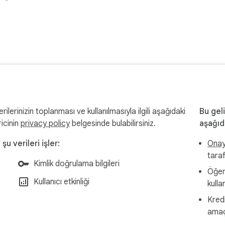
ilerinizin toplanması ve kullanılmasıyla ilgili aşağıdaki
Bu geli
ricinin
privacy policy
belgesinde bulabilirsiniz.
aşağıd
u verileri işler:
Onayl
tara
Kimlik doğrulama bilgileri
Öğeni
Kullanıcı etkinliği
kulla
Kred
amaç