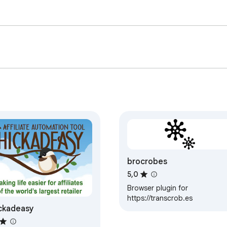
brocrobes
5,0
Browser plugin for
https://transcrob.es
ckadeasy