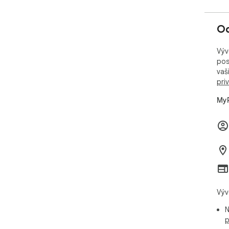
Oc
Výv
pos
vaš
pri
MyP
Výv
N
p