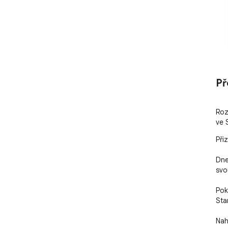
Př
Roz
ve 
Při
Dne
svo
Pok
Stan
Nahr