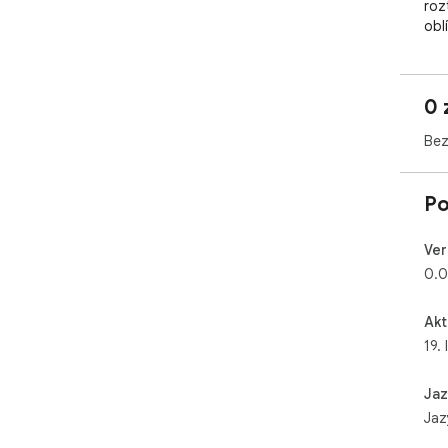
roz
obl
udě
Jed
0 
své
fot
Bez
sna
❗ Z
Po
spo
och
rozš
Ver
spo
0.0
Akt
19.
Jaz
Jaz