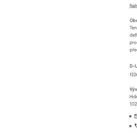
Nah
Obc
Ten
def
pro
pře
D-
132
Výv
Hid
102