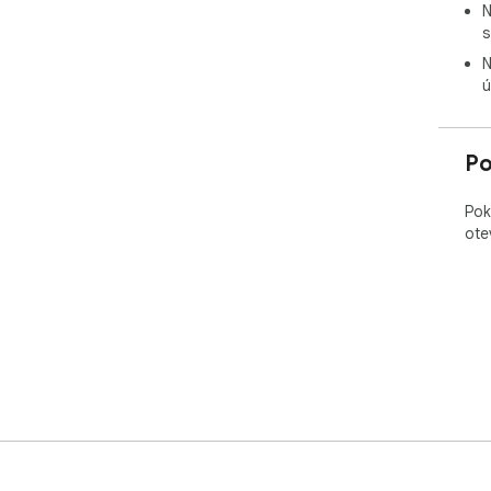
N
s
N
ú
Po
Pok
ote