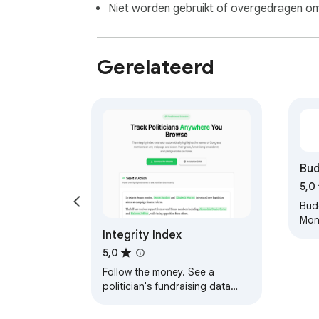
Niet worden gebruikt of overgedragen om 
Gerelateerd
Bu
5,0
Bud
Mon
Integrity Index
5,0
Follow the money. See a
politician's fundraising data
and personal finances wherever
you are on the web.