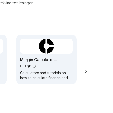
kking tot leningen
Margin Calculator
Extension
0,0
Calculators and tutorials on
how to calculate finance and
math problems.