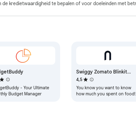
de kredietwaardigheid te bepalen of voor doeleinden met betre
dgetBuddy
Swiggy Zomato Blinkit
Spends
4,5
getBuddy - Your Ultimate
You know you want to know
thly Budget Manager
how much you spent on food!