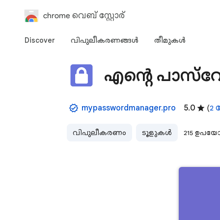
chrome വെബ് സ്റ്റോര്‍
Discover
വിപുലീകരണങ്ങള്‍
തീമുകള്‍‌
എന്റെ പാസ്‌
mypasswordmanager.pro
5.0
(
2 
വിപുലീകരണം
ടൂളുകൾ
215 ഉപയോ