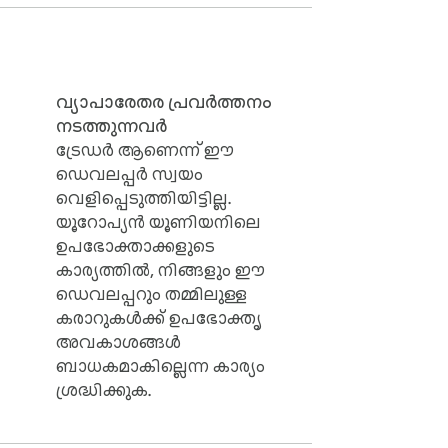
വ്യാപാരേതര പ്രവർത്തനം
നടത്തുന്നവർ
ട്രേഡർ ആണെന്ന് ഈ
ഡെവലപ്പർ സ്വയം
വെളിപ്പെടുത്തിയിട്ടില്ല.
ുടെ മാസ്റ്റർ കീ ഇല്ലാതെ ഒരു 
യൂറോപ്യൻ യൂണിയനിലെ
ല, ഇത് നിങ്ങളുടെ വിവരങ്ങൾ എങ്ങനെ 
ഉപഭോക്താക്കളുടെ
നു.

കാര്യത്തിൽ, നിങ്ങളും ഈ
ഡെവലപ്പറും തമ്മിലുള്ള
കരാറുകൾക്ക് ഉപഭോക്തൃ
അവകാശങ്ങൾ
ബാധകമാകില്ലെന്ന കാര്യം
ശ്രദ്ധിക്കുക.