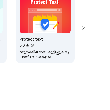
Protect text
5.0
സുരക്ഷിതമായ കുറിപ്പുകളും
പാസ്‌വേഡുകളും
സംഭരിക്കുന്നതിന് ഒരു
Chrome വിപുലീകരണമായ
Protect text ഉപയോഗിക്കുക!
യലുകളിൽ കൂടുതൽ നേരിട്ടുള്ള 