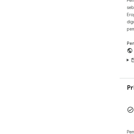
Pem
seb
Ero
dig
pem
Pe
Pr
Pem