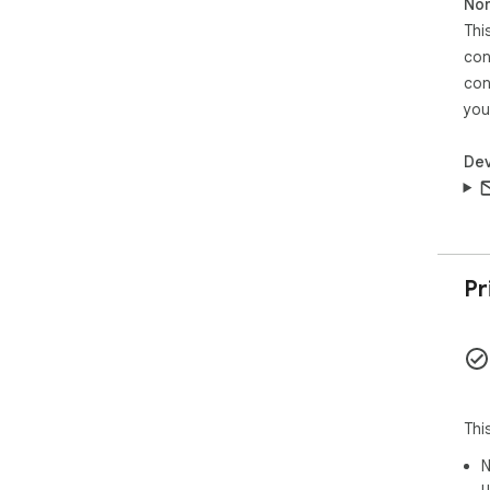
Non
rig
Thi
con
con
you
Dev
Pr
Thi
N
u