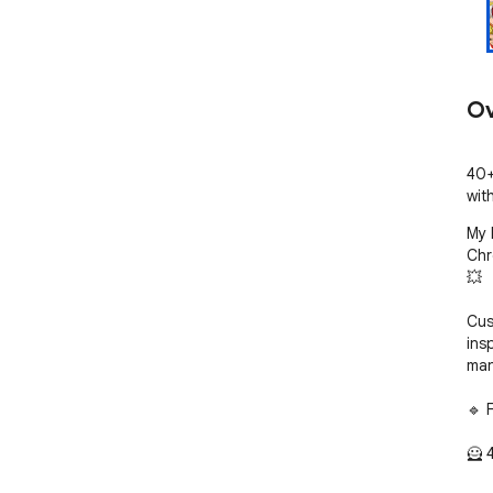
Ov
40+
wit
My 
Chr
💥

Cus
ins
man
🔹 
🦸 
cha