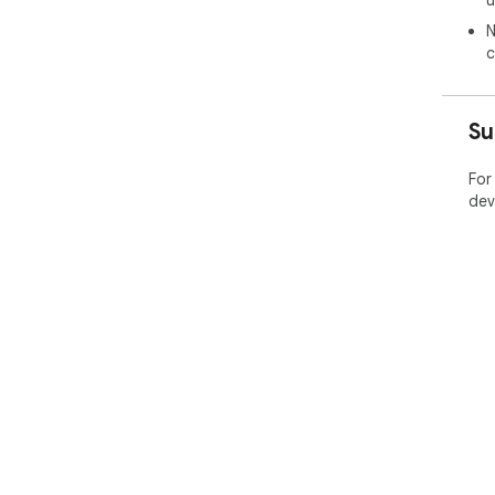
u
N
c
Su
For
dev