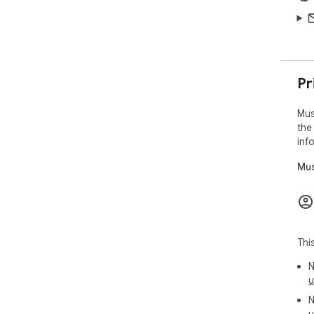
Pr
Mus
the
inf
Mus
Thi
N
u
N