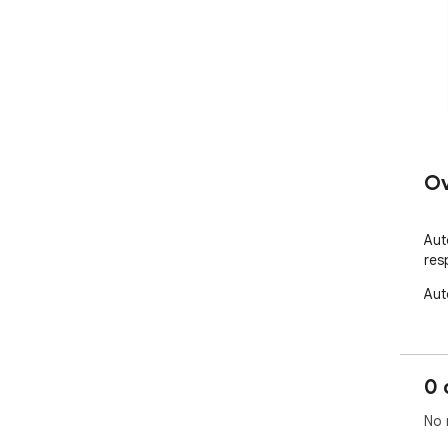
Ov
Aut
res
Aut
0 
No 