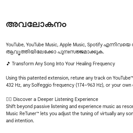
അവലോകനം
YouTube, YouTube Music, Apple Music, Spotify എന്നിവ
ആവൃത്തിയിലേക്കോ പുനഃസജ്ജമാക്കുക.
🎵 Transform Any Song Into Your Healing Frequency

Using this patented extension, retune any track on YouTube™
432 Hz, any Solfeggio frequency (174–963 Hz), or your own c
🧘‍♀️ Discover a Deeper Listening Experience

Shift beyond passive listening and experience music as reson
Music ReTuner™ lets you adjust the tuning of virtually any s
and intention.
