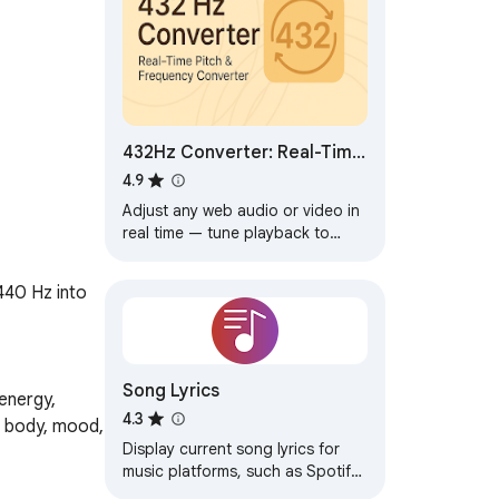
432Hz Converter: Real-Time
Pitch & Frequency
4.9
Converter (432Hz 528Hz &
Adjust any web audio or video in
More)
real time — tune playback to
432Hz, 528Hz, 639Hz and other
healing frequencies.
40 Hz into 
Song Lyrics
energy, 
4.3
r body, mood, 
Display current song lyrics for
music platforms, such as Spotify,
Apple Music, Deezer, YouTube,