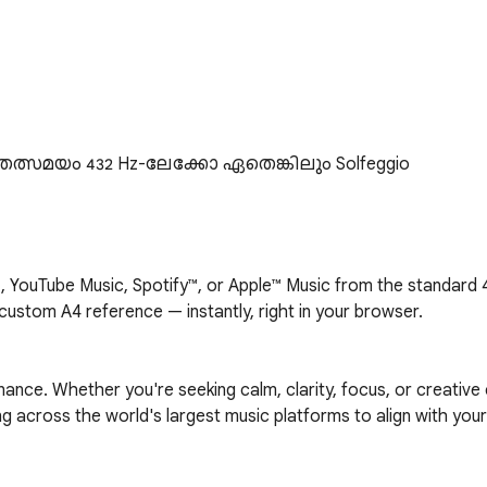
യെ തത്സമയം 432 Hz-ലേക്കോ ഏതെങ്കിലും Solfeggio 
, YouTube Music, Spotify™, or Apple™ Music from the standard 4
ustom A4 reference — instantly, right in your browser.

ance. Whether you're seeking calm, clarity, focus, or creative 
ong across the world's largest music platforms to align with you