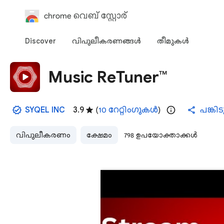
chrome വെബ് സ്റ്റോര്‍
Discover
വിപുലീകരണങ്ങള്‍
തീമുകള്‍‌
Music ReTuner™
SYQEL INC
3.9
(
10 റേറ്റിംഗുകൾ
)
പങ്കി
വിപുലീകരണം
ക്ഷേമം
798 ഉപയോക്താക്കൾ