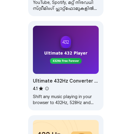
YouTube, Spotify, മറ്റ് നിരവധി
സ്ട്രീമിംഗ് പ്ലാറ്റ്‌ഫോമുകളിൽ
നേരിട്ട് സംഗീതത്തിന്റെ പിച്ചും
വേഗതയും മാറ്റുക, ഭാഗങ്ങൾ
ലൂപ്പ് ചെയ്യുക.
Ultimate 432Hz Converter :
Spotify YouTube Tidal & All
4.1
Web Music Streaming
Shift any music playing in your
browser to 432Hz, 528Hz and
Solfeggio frequencies in real
time, on every site with sound.