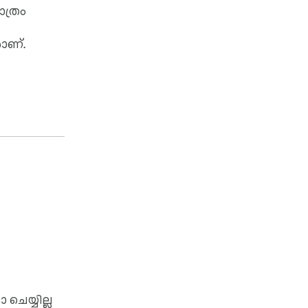
ത്രം
ാണ്.
െയ്യില്ല