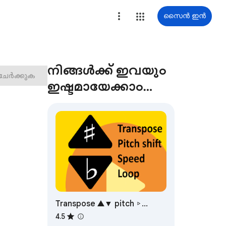
സൈൻ ഇൻ
നിങ്ങൾക്ക് ഇവയും
 ചേർക്കുക
ഇഷ്ടമായേക്കാം…
Transpose ▲▼ pitch ▹
speed ▹ loop
4.5