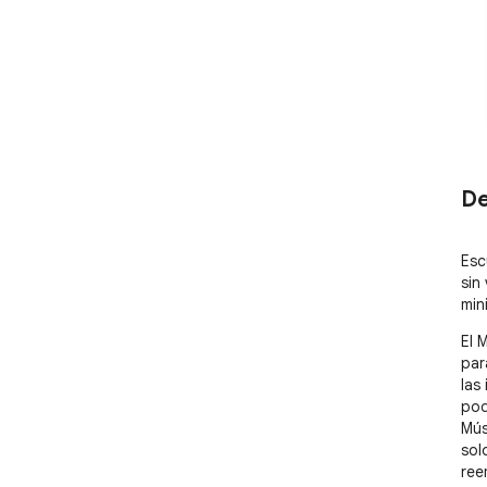
De
Esc
sin
min
El 
par
las
pod
Mús
sol
ree