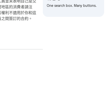
人員並未表明自己是交
One search box. Many buttons.
盟地區的消費者請注
者權利不適用於你和這
員之間簽訂的合約。