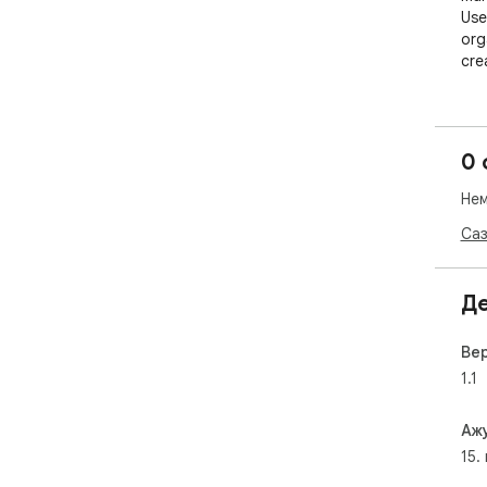
Usef
org
cre
0 
Нем
Саз
Д
Вер
1.1
Аж
15.