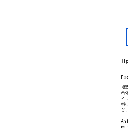
Пр
Пре
複
画
イ
料
ど
An 
mul