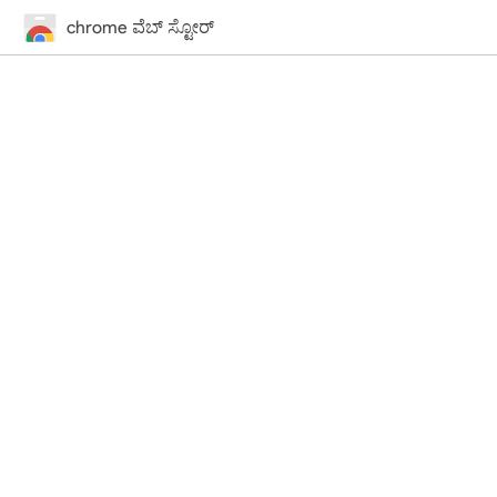
chrome ವೆಬ್‌ ಸ್ಟೋರ್‌