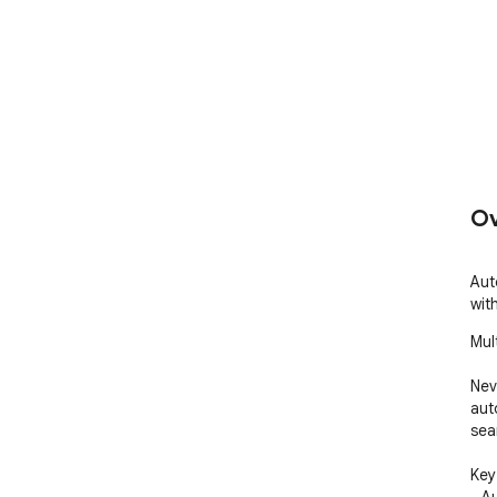
Ov
Aut
wit
Mul
Nev
aut
sea
Key