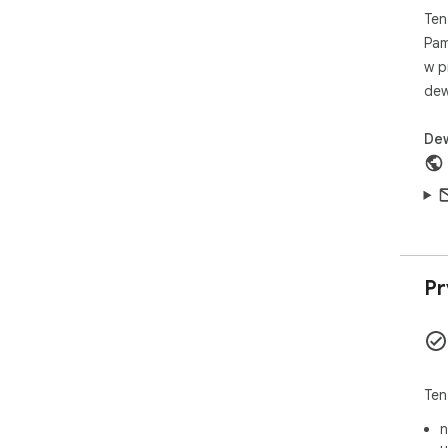
Ten
Pam
w p
dew
De
Pr
Ten
n