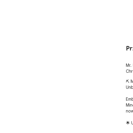
Pr
Mr.
Chr
⛏️ 
Unb
Emb
Min
now
🌟 