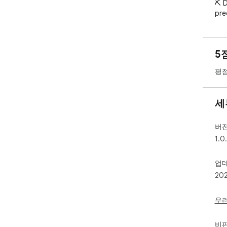
⛏️ 
pre
🚀 
dis
🌈 
5
unb
🎉 E
평점
click
🚀 
Del
세
you
min
버
🕹️ 
1.0.
🌍 
업
Web
20
⛏️ 
col
🌟 
우
cus
비