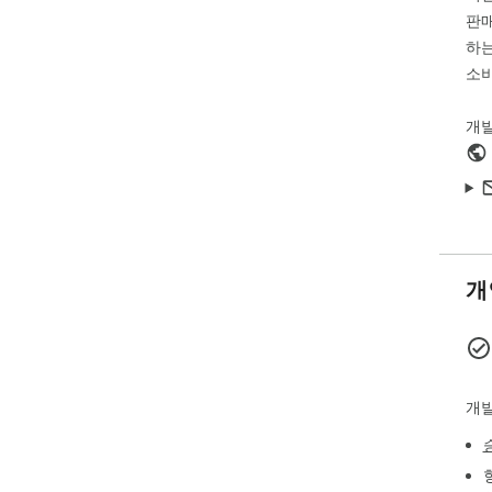
판매
하는
소비
개
개
개발