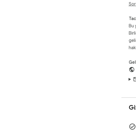
Sor
Tac
Bu 
Birl
gel
hak
Geli
Giz