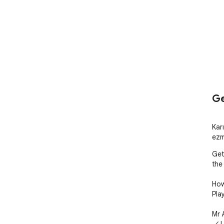
Ge
Karı
ezm
Get
the
How
Pla
Mr 