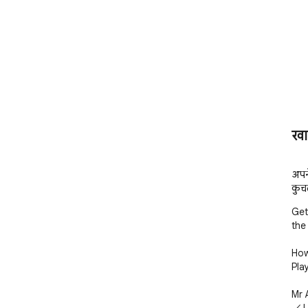
खा
अपने
कुचल
Get
the
How
Pla
Mr 