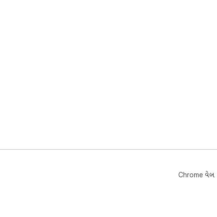
Chrome વેબ સ