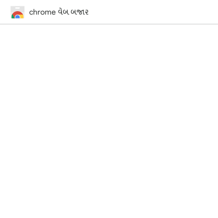
chrome વેબ બજાર