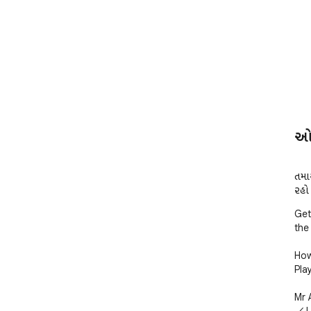
ઓવ
તમાર
રહો
Get
the
How
Pla
Mr 