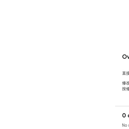
Ov
直
修
按
0 
No 