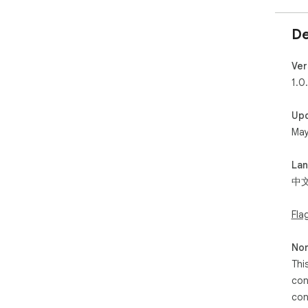
De
Ver
1.0
Up
May
La
中
Fla
Non
Thi
con
con