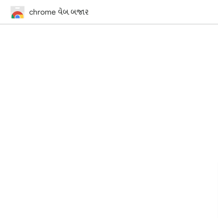
chrome વેબ બજાર