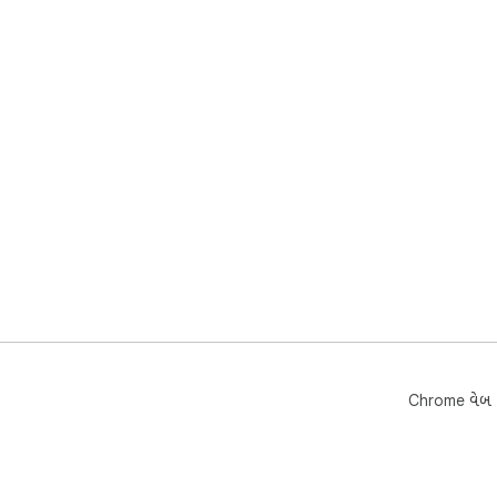
Chrome વેબ સ