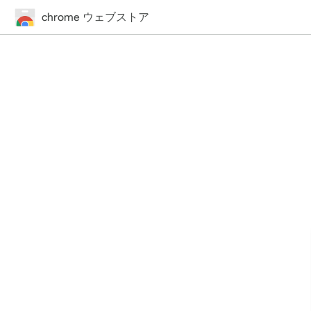
chrome ウェブストア