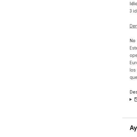
Idi
3 i
Den
No 
Est
ope
Eur
los
que
Des
Ay