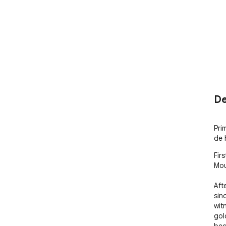
De
Pri
de 
Fir
Mou
Aft
sinc
wit
gol