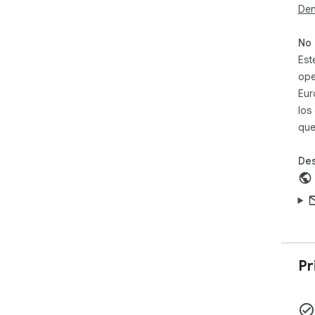
Den
No 
Est
ope
Eur
los
que
Des
Pr