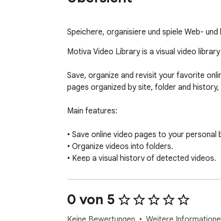
Speichere, organisiere und spiele Web- und l
Motiva Video Library is a visual video library
Save, organize and revisit your favorite onl
pages organized by site, folder and history,
Main features:

• Save online video pages to your personal b
• Organize videos into folders.

• Keep a visual history of detected videos.

• Open your Library from the extension.

• Use a floating video control bar on compat
• Control playback speed.

0 von 5
• Use video tools such as mirror mode, full
• Import and play local video files.

Keine Bewertungen
Weitere Informatione