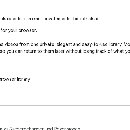
okale Videos in einer privaten Videobibliothek ab.
 for your browser.

ine videos from one private, elegant and easy-to-use library. Mo
 so you can return to them later without losing track of what y
rowser library.

ible pages.

screen helpers and focus tools where supported.

n zu Suchergebnissen und Rezensionen.