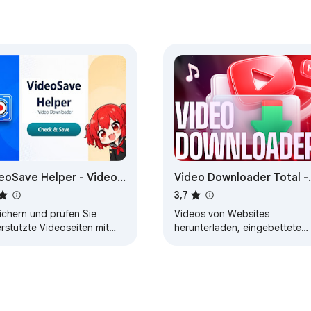
eoSave Helper - Video
Video Downloader Total -
wnloader
Videos herunterladen
3,7
ichern und prüfen Sie
Videos von Websites
rstützte Videoseiten mit
herunterladen, eingebettete
er Chrome-Erweiterung und
MP4-/WebM-Dateien speicher
m lokalen Helper.
und Live-Streams von
unterstützten Seiten in
Chrome…