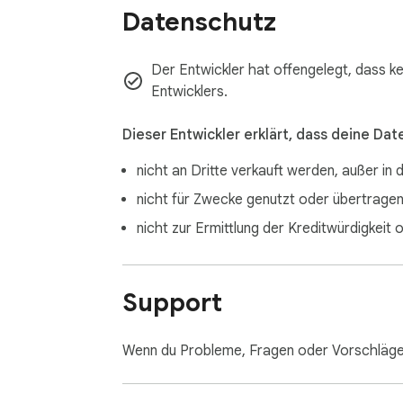
Datenschutz
Official product by motiva.studio.

Motiva Video Library © 2026 motiva.studio. A
Der Entwickler hat offengelegt, dass k
Entwicklers.
Dieser Entwickler erklärt, dass deine Dat
nicht an Dritte verkauft werden, außer in
nicht für Zwecke genutzt oder übertragen 
nicht zur Ermittlung der Kreditwürdigke
Support
Wenn du Probleme, Fragen oder Vorschläge 