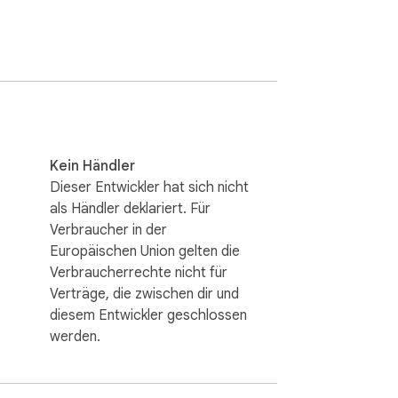
ally in your browser using Chrome storage. 
lled extension provides the browser video 
Kein Händler
Dieser Entwickler hat sich nicht
als Händler deklariert. Für
ements, refinements and features may be 
Verbraucher in der
Europäischen Union gelten die
Verbraucherrechte nicht für
Verträge, die zwischen dir und
diesem Entwickler geschlossen
werden.