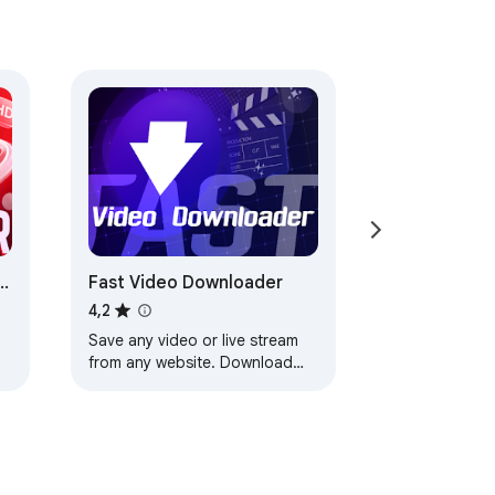
Fast Video Downloader
4,2
Save any video or live stream
from any website. Download
n
MP4/WebM videos, record
streams, and store content with
one click.