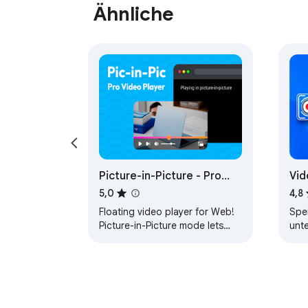
Ähnliche
Picture-in-Picture - Pro
Vid
Floating Player
Do
5,0
4,8
Floating video player for Web!
Spe
Picture-in-Picture mode lets
unte
you watch videos in a floating
ein
window with full playback
eine
control.