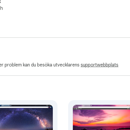
k
sh
ler problem kan du besöka utvecklarens
supportwebbplats