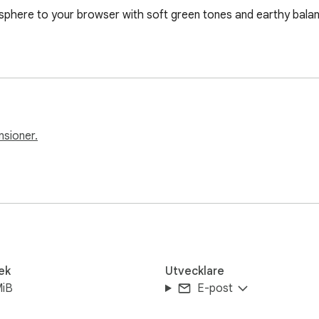
sphere to your browser with soft green tones and earthy balan
nsioner.
ek
Utvecklare
MiB
E-post