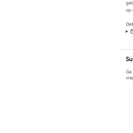
gel
op 
Ont
Su
Ga 
vra