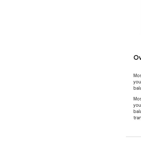
Ov
Mos
you
bal
Mos
you
bal
tran