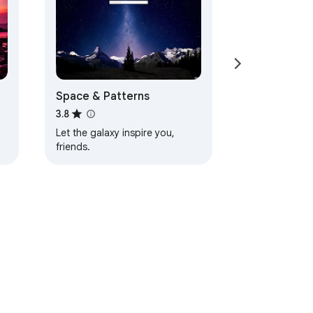
Space & Patterns
3.8
Let the galaxy inspire you,
friends.
d
khidmatan
Bantuan