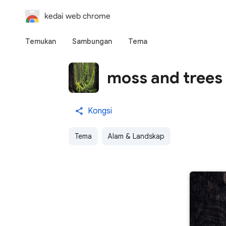
kedai web chrome
Temukan
Sambungan
Tema
moss and trees
Kongsi
Tema
Alam & Landskap