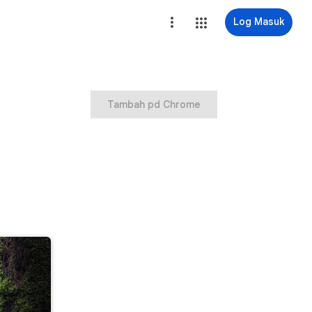
Log Masuk
Tambah pd Chrome