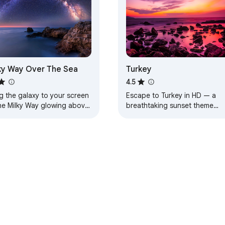
ky Way Over The Sea
Turkey
4.5
g the galaxy to your screen
Escape to Turkey in HD — a
he Milky Way glowing above
breathtaking sunset theme
aceful sea.
designed for calm, beauty, an
everyday inspiration.
b Chrome
Papan Pemuka Pembangun
Dasar Privasi
Syarat Per