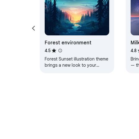
Forest environment
Mil
4.5
4.8
Forest Sunset illustration theme
Brin
brings a new look to your
— t
Chrome, Edge and Brave
a pe
browser
Perihal Gedung We