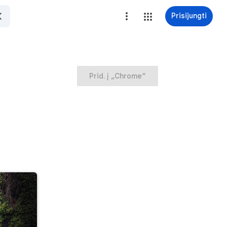
Prisijungti
Prid. į „Chrome“