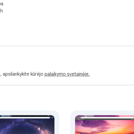
os
sh
, apsilankykite kūrėjo
palaikymo svetainėje.