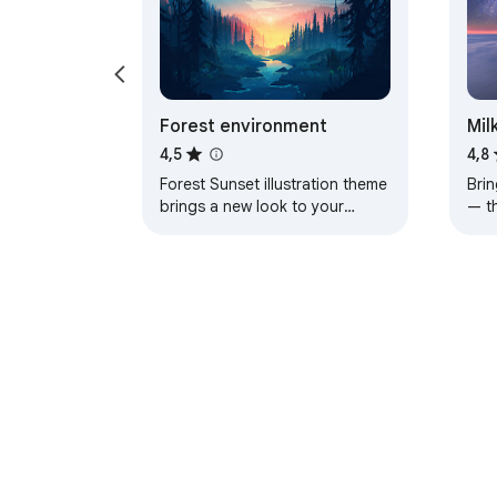
Forest environment
Mil
4,5
4,8
Forest Sunset illustration theme
Brin
brings a new look to your
— t
Chrome, Edge and Brave
a pe
browser
Apie „Chrome“ internetinę 