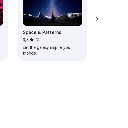
Space & Patterns
3,8
Let the galaxy inspire you,
friends.
d
ų teikimo sąlygos
Pagalba