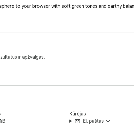
sphere to your browser with soft green tones and earthy balan
zultatus ir apžvalgas.
s
Kūrėjas
MiB
El. paštas