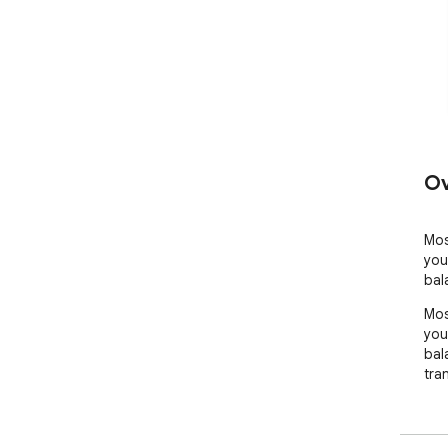
Ov
Mos
you
bal
Mos
you
bal
tran