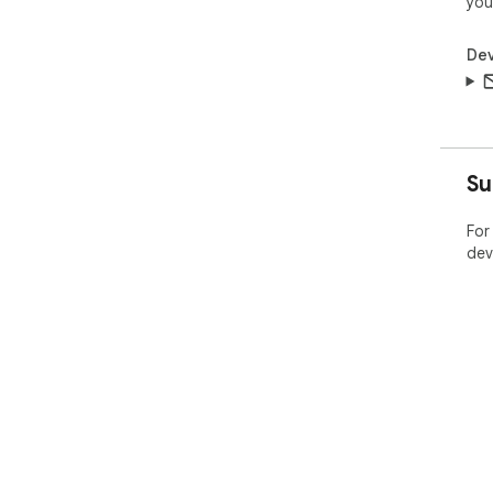
you
Dev
Su
For
dev