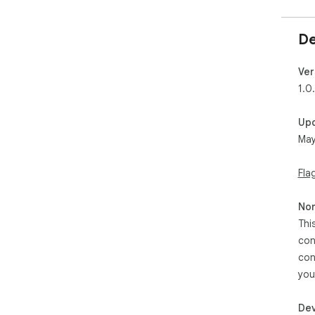
De
Ver
1.0
Up
May
Fla
Non
Thi
con
con
you
Dev