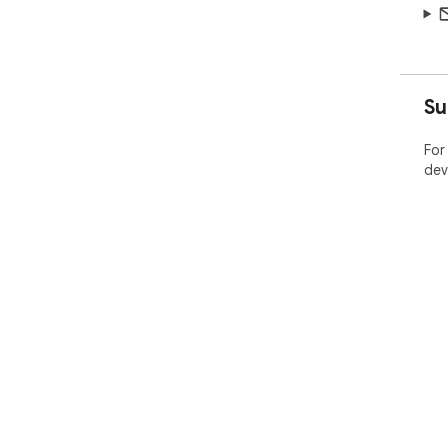
Su
For
dev