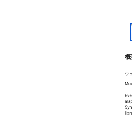
概
ウ
Moo
Eve
map
Syn
lib
── 