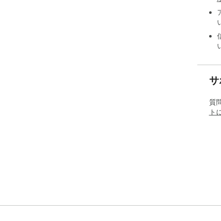
Web
Pric
Sup
Pri
サ
質
ト