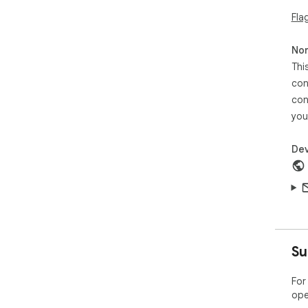
Fla
Non
Thi
con
con
you
Dev
Su
For
ope