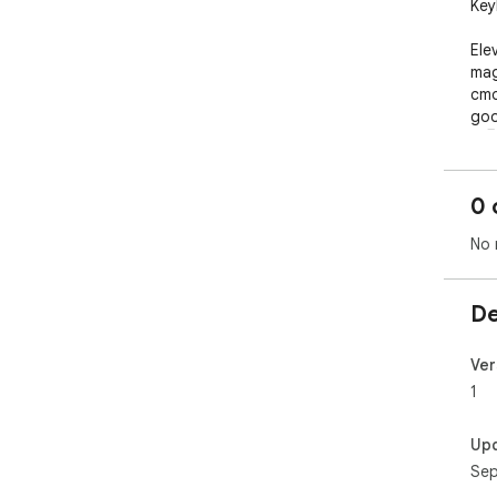
Key
Ele
mag
cmd
goo
🚀🖥
0 
No 
De
Ver
1
Up
Sep