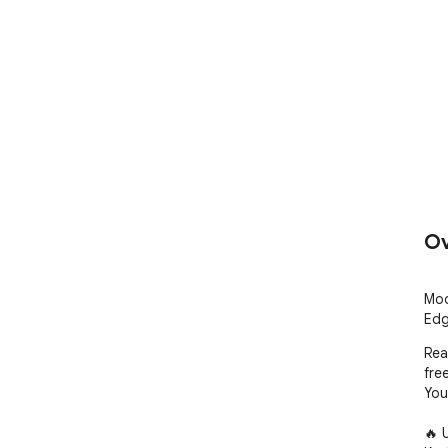
Ov
Moo
Edg
Rea
free
You
🔥 