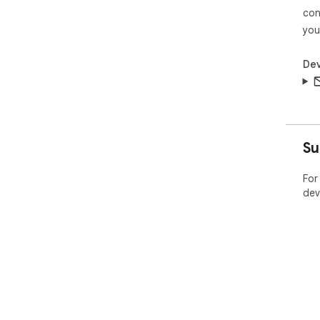
con
you
Dev
Su
For
dev