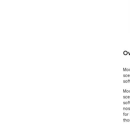
Ov
Moo
sce
sof
Moo
sce
soft
nos
for
tho