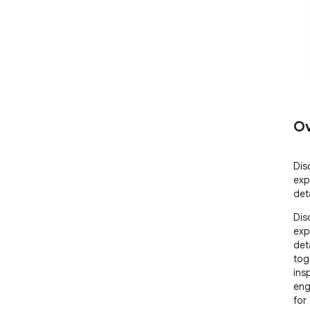
Ov
Dis
exp
det
Dis
exp
det
tog
ins
eng
for