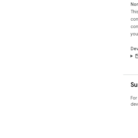
Non
Thi
con
con
you
Dev
Su
For
dev