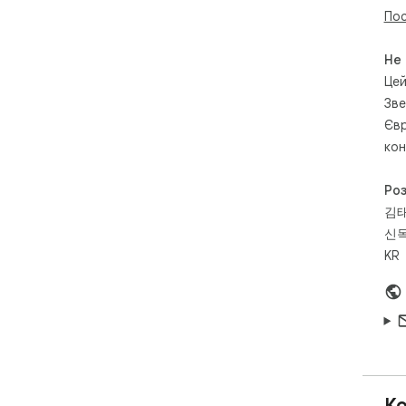
Пос
4. 
- L
Не
Пра
Цей
син
Зве
- П
для
Євр
кон
■ Я
Ро
김
• Я
дод
신목
• Я
KR
сам
• Я
вда
• Я
функ
■ В
Ко